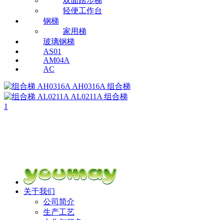
双面踏步梯
轻便工作台
钢梯
家用梯
玻璃钢梯
AS01
AM04A
AC
AH0316A
组合梯
AL0211A
组合梯
1
关于我们
公司简介
生产工艺