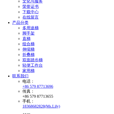
文化与服务
荣誉证书
下载中心
在线留言
产品分类
多用途梯
脚手架
直梯
组合梯
伸缩梯
折叠梯
双面踏步梯
轻便工作台
家用梯
联系我们
电话：
+86 579 87713696
传真：
+86 579 87713655
手机：
18368682828(Ms.Lily)