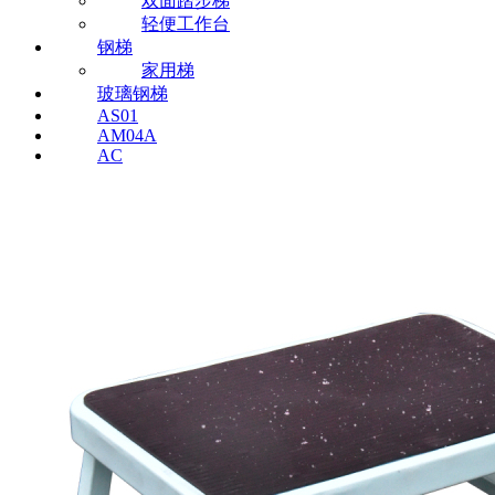
双面踏步梯
轻便工作台
钢梯
家用梯
玻璃钢梯
AS01
AM04A
AC