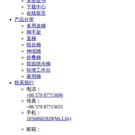
荣誉证书
下载中心
在线留言
产品分类
多用途梯
脚手架
直梯
组合梯
伸缩梯
折叠梯
双面踏步梯
轻便工作台
家用梯
联系我们
电话：
+86 579 87713696
传真：
+86 579 87713655
手机：
18368682828(Ms.Lily)
邮箱：