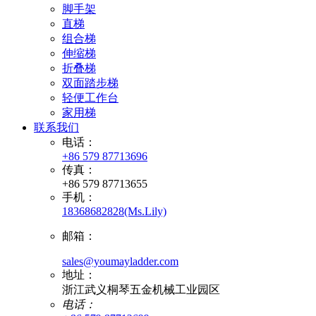
脚手架
直梯
组合梯
伸缩梯
折叠梯
双面踏步梯
轻便工作台
家用梯
联系我们
电话：
+86 579 87713696
传真：
+86 579 87713655
手机：
18368682828(Ms.Lily)
邮箱：
sales@youmayladder.com
地址：
浙江武义桐琴五金机械工业园区
电话：