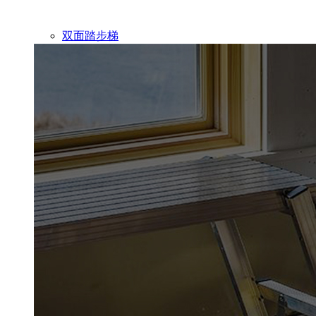
双面踏步梯